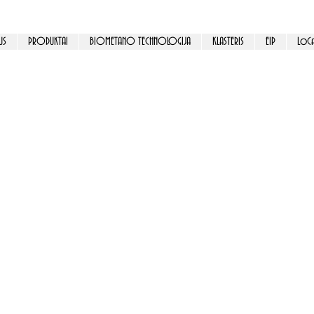
US
PRODUKTAI
BIOMETANO TECHNOLOGIJA
KLASTERIS
EIP
LoCa