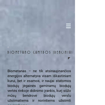
BIOMETANO GAMYBOS ĮRENGINIAI
Biometanas – ne tik atsinaujinančios
energijos alternatyva visam iškastiniam
kurui, bet ir esamos, ir naujai statomos
biodujų jėgainės gaminamų biodujų
vertės rinkoje didinimo įrankis, kurį siūlo
mūsų bendrovė biodujų verslu
užsiimatiems ir norintiems užsiimti