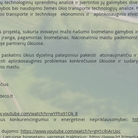
nių technologinių sprendimų analizė ir įvertintos jų galimybės div
mybos bei naudojimo žemės ūkio transporte technologijų analizė.
 transporte ir technikoje ekonominis ir aplinkosauginis efekta
pės projektą, sukurta inovatyvi mažo našumo biometano gamybos i
ga įranga, pagamintas biometanas. Nacionaliniu mastu pademons
oje partnerių ūkiuose.
i paskatins ūkius dyzeliną palaipsniui pakeisti atsinaujinančiu i
ęsti aplinkosaugines problemas konkrečiuose ūkiuose ir sudarys
uvos mastu.
ičius
deco.lt
ww.youtube.com/watch?v=wYFhx91Qk_8
aus konkurencingumui ir energetinei nepriklausomybei:
ht
s dujomis:
https://www.youtube.com/watch?v=gH1cRiArUpc
is Lietuvoje biometanu varomas traktorius:
https://www.lrt.lt/medi