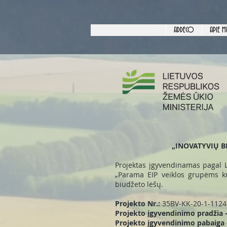
ADDECO
APIE M
„INOVATYVIŲ 
Projektas įgyvendinamas pagal 
„Parama EIP veiklos grupėms kur
biudžeto lėšų.
Projekto Nr.:
35BV-KK-20-1-1124
Projekto įgyvendinimo pradžia 
Projekto įgyvendinimo pabaiga 