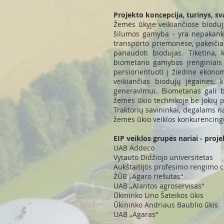
Projekto koncepcija, turinys, sv
Žemės ūkyje veikiančiose biodujų
šilumos gamyba - yra nepakanka
transporto priemonėse, pakeičian
panaudoti biodujas. Tikėtina, k
biometano gamybos įrenginiais 
persiorientuoti į žiedine ekono
veikiančias biodujų jėgaines,
generavimui. Biometanas gali 
žemės ūkio technikoje be jokių 
Traktorių savininkai, degalams n
žemės ūkio veiklos konkurencingu
EIP veiklos grupės nariai - proje
UAB Addeco
Vytauto Didžiojo universitetas
Aukštaitijos profesinio rengimo 
ŽŪB „Agaro riešutas“
UAB „Alantos agroservisas“
Ūkininko Lino Šateikos ūkis
Ūkininko Andriaus Baublio ūkis
UAB „Agaras“