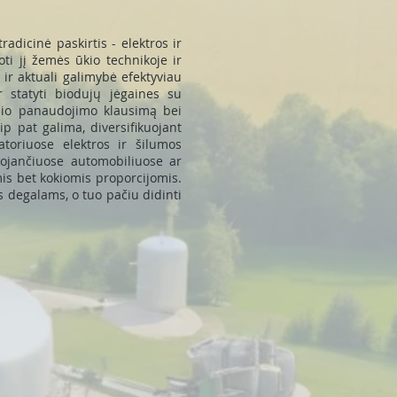
adicinė paskirtis - elektros ir
i jį žemės ūkio technikoje ir
 ir aktuali galimybė efektyviau
r statyti biodujų jėgaines su
inio panaudojimo klausimą bei
p pat galima, diversifikuojant
toriuose elektros ir šilumos
ojančiuose automobiliuose ar
is bet kokiomis proporcijomis.
 degalams, o tuo pačiu didinti