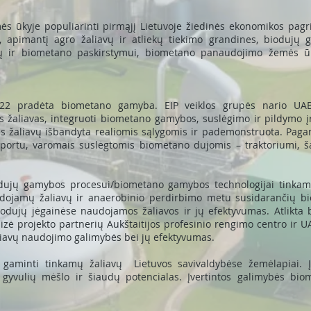
emės ūkyje populiarinti pirmąjį Lietuvoje žiedinės ekonomikos pag
apimantį agro žaliavų ir atliekų tiekimo grandines, biodujų
ų ir biometano paskirstymui, biometano panaudojimo žemės ūk
-22 pradėta biometano gamyba. EIP veiklos grupės nario UAB 
s žaliavas, integruoti biometano gamybos, suslėgimo ir pildymo 
ės žaliavų išbandyta realiomis sąlygomis ir pademonstruota. Pag
portu, varomais suslėgtomis biometano dujomis – traktoriumi, ša
iodujų gamybos procesui/biometano gamybos technologijai tinkam
dojamų žaliavų ir anaerobinio perdirbimo metu susidarančių biod
 biodujų jėgainėse naudojamos žaliavos ir jų efektyvumas. Atlikt
zė projekto partnerių Aukštaitijos profesinio rengimo centro ir U
liavų naudojimo galimybės bei jų efektyvumas.
gaminti tinkamų žaliavų Lietuvos savivaldybėse žemėlapiai. Įv
yvulių mėšlo ir šiaudų potencialas. Įvertintos galimybės biom