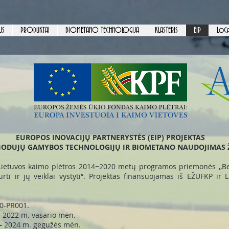
US
PRODUKTAI
BIOMETANO TECHNOLOGIJA
KLASTERIS
EIP
LoCa
EUROPOS INOVACIJŲ PARTNERYSTĖS (EIP) PROJEKTAS
BIODUJŲ GAMYBOS TECHNOLOGIJŲ IR BIOMETANO NAUDOJIMAS 
Lietuvos kaimo plėtros 2014−2020 metų programos priemonės ,,Ben
ti ir jų veiklai vystyti“. Projektas finansuojamas iš EŽŪFKP ir 
0-PR001.
-
2022 m. vasario mėn.
-
2024 m. gegužės mėn.