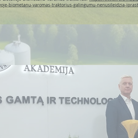
tuvoje-biometanu-varomas-traktorius-galingumu-nenusileidzia-ipras