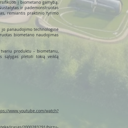
ersifikuoti į biometano gamybą.
 Nustatytas ir pademonstruotas
s, remiantis praktinio tyrimo
r jo panaudojimo technologinė
truotas biometano naudojimas
r tvariu produktu – biometanu,
 sąlygas plėtoti tokią veiklą
tps://www.youtube.com/watch?
ateka/irasas/2000283291/birzu-