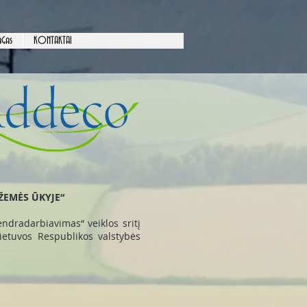
Gas
KONTAKTAI
ŽEMĖS ŪKYJE“
dradarbiavimas“ veiklos sritį
Lietuvos Respublikos valstybės