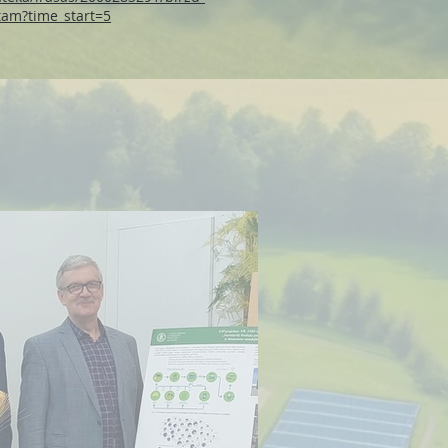
tam?time_start=5