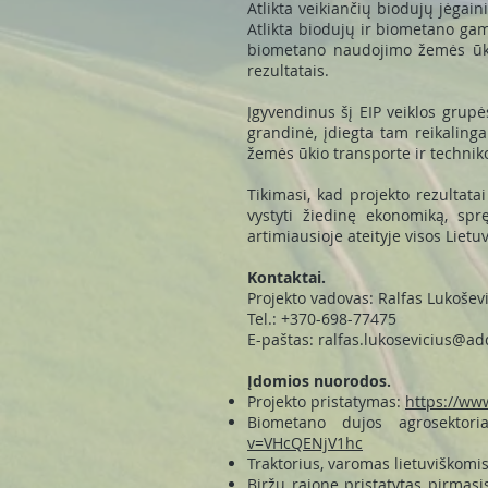
Atlikta veikiančių biodujų jėgai
Atlikta biodujų ir biometano ga
biometano naudojimo žemės ūkio
rezultatais.
Įgyvendinus šį EIP veiklos gru
grandinė, įdiegta tam reikalin
žemės ūkio transporte ir technik
Tikimasi, kad projekto rezultata
vystyti žiedinę ekonomiką, spr
artimiausioje ateityje visos Liet
Kontaktai.
Projekto vadovas: Ralfas Lukošev
Tel.: +370-698-77475
E-paštas:
ralfas.lukosevicius@ad
Įdomios nuorodos.
Projekto pristatymas:
https://w
Biometano dujos agrosektori
v=VHcQENjV1hc
Traktorius, varomas lietuviškomi
Biržų rajone pristatytas pirmas