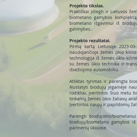
Projekto tikslas.
Praktiškai įdiegti ir Lietuvos ž
biometano gamybos kompleksą, 
biometano išgavimui iš bioduj
galimybes..
Projekto rezultatai.
Pirmą kartą Lietuvoje 2023-03
naudojančioje žemės ūkio kilmė
technologija iš žemės ūkio kilm
su žemės ūkio technika ir trans
išvežiojimo automobiliu.
Atliktas tyrimas ir parengta b
Nustatyti biodujų jėgainėje nau
rodikliai, įvertintos šiuo metu
tinkamų žemės ūkio žaliavų anali
Įvertintos naujų ir papildomų ža
Parengti biodujoms/biometanui 
biodujų/biometano gamybos iš g
partnerių ūkiuose.