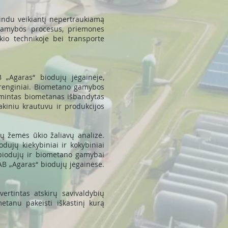
rindu veikiantį nepertraukiamą
 gamybos procesus, priemones
io technikoje bei transporte
„Agaras“ biodujų jėgainėje,
įrenginiai. Biometano gamybos
amintas biometanas išbandytas
kiniu krautuvu ir produkcijos
ų žemės ūkio žaliavų analizė.
ujų kiekybiniai ir kokybiniai
a biodujų ir biometano gamybai
AB „Agaras“ biodujų jėgainėse.
ertintas atskirų savivaldybių
etanu pakeisti iškastinį kurą