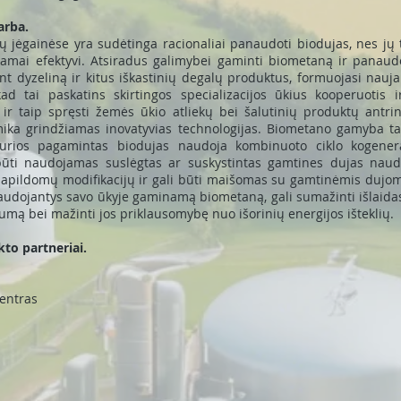
arba.
 jėgainėse yra sudėtinga racionaliai panaudoti biodujas, nes jų tr
mai efektyvi. Atsiradus galimybei gaminti biometaną ir panaudot
t dyzeliną ir kitus iškastinių degalų produktus, formuojasi nauja
ad tai paskatins skirtingos specializacijos ūkius kooperuotis i
ir taip spręsti žemės ūkio atliekų bei šalutinių produktų antr
mika grindžiamas inovatyvias technologijas. Biometano gamyba tai
 kurios pagamintas biodujas naudoja kombinuoto ciklo kogenera
būti naudojamas suslėgtas ar suskystintas gamtines dujas naud
papildomų modifikacijų ir gali būti maišomas su gamtinėmis dujom
audojantys savo ūkyje gaminamą biometaną, gali sumažinti išlaidas
mą bei mažinti jos priklausomybę nuo išorinių energijos išteklių.
kto partneriai.
centras