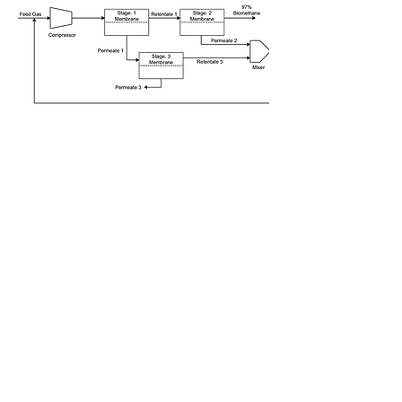
Būdami vienos iš pasauliniu mąstu
lyderiaujančios Vokietijos įmonės Evonik,
gaminančios aukšto našumo ir
produktyvumo biodujų valymo membranas
Sepuran Green, atstovais savo klientams
galime pasiūlyti ne tik aukštos kokybės
gaminius, bet ir garantijas, kad šie įrenginiai
tarnaus ilgą laiką, tenkindami jų poreikius.
Išvalytos biodujos, kai metano
koncentracija jose viršyja 97%, tampa
biometanu, kurį galima tiesiogiai paduoti į