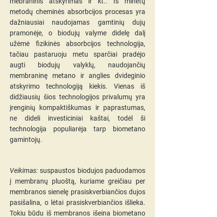
mebraninis atskyrimas ir kt.. Iš minėtų
metodų cheminės absorbcijos procesas yra
dažniausiai naudojamas gamtinių dujų
pramonėje, o biodujų valyme didelę dalį
užėmė fizikinės absorbcijos technologija,
tačiau pastaruoju metu sparčiai pradėjo
augti biodujų valyklų, naudojančių
membraninę metano ir anglies dvideginio
atskyrimo technologiją kiekis. Vienas iš
didžiausių šios technologijos privalumų yra
įrenginių kompaktiškumas ir paprastumas,
ne dideli investiciniai kaštai, todėl ši
technologija populiarėja tarp biometano
gamintojų.
Veikimas:
suspaustos biodujos paduodamos
į membranų pluoštą, kuriame greičiau per
membranos sienelę prasiskverbiančios dujos
pasišalina, o lėtai prasiskverbiančios išlieka.
Tokiu būdu iš membranos išeina biometano