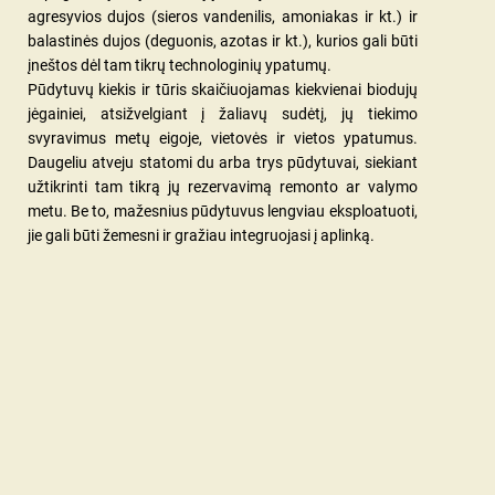
agresyvios dujos (sieros vandenilis, amoniakas ir kt.) ir
balastinės dujos (deguonis, azotas ir kt.), kurios gali būti
įneštos dėl tam tikrų technologinių ypatumų.
Pūdytuvų kiekis ir tūris skaičiuojamas kiekvienai biodujų
jėgainiei, atsižvelgiant į žaliavų sudėtį, jų tiekimo
svyravimus metų eigoje, vietovės ir vietos ypatumus.
Daugeliu atveju statomi du arba trys pūdytuvai, siekiant
užtikrinti tam tikrą jų rezervavimą remonto ar valymo
metu. Be to, mažesnius pūdytuvus lengviau eksploatuoti,
jie gali būti žemesni ir gražiau integruojasi į aplinką.