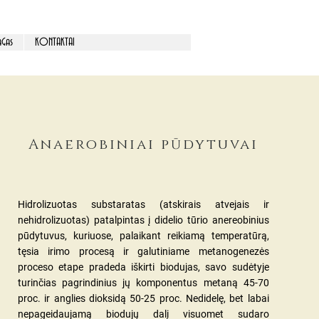
Gas
KONTAKTAI
Anaerobiniai pūdytuvai
Hidrolizuotas substaratas (atskirais atvejais ir
nehidrolizuotas) patalpintas į didelio tūrio anereobinius
pūdytuvus, kuriuose, palaikant reikiamą temperatūrą,
tęsia irimo procesą ir galutiniame metanogenezės
proceso etape pradeda iškirti biodujas, savo sudėtyje
turinčias pagrindinius jų komponentus metaną 45-70
proc. ir anglies dioksidą 50-25 proc. Nedidelę, bet labai
nepageidaujamą biodujų dalį visuomet sudaro